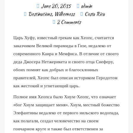
June 20, 2015
admin
Destinations
,
Wilderness
Costa Rica
2 Comments
Царь Хуфу, известный грекам как Хеопс, считается
заказчиком Великой пирамиды в Гизе, недалеко от
современного Каира и Мемфиса. В отличие от своего
деда Джосера Нетжерикета и своего отца Снеферу,
обоих помнят как добрых и благосклонных
правителей, Хеопс был описан историком Геродотом
как жестокий и угнетающий царь.
Полное имя Хеопса было Хнум-Хеопс, что означает
«бог Хнум защищает меня». Хнум, местный божество
Элефантины недалеко от первого нильского водопада,
как полагали, создал человечество на своем
гончарном круге и также был ответственен за