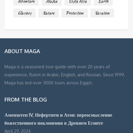
Adventure
Alaska
Costa Rica
Earth
Glaciers
Nature
Protection
Vacation
ABOUT MAGA
Maga is a seasoned tour guide with over 20 years of
experience, fluent in Arabic, English, and Russian. Since 1999,
Maga has led over 3000 tours across Egypt.
FROM THE BLOG
Аменхотеп IV, Нефертити и Атон: переосмысление
божественного поклонения в Древнем Египте
April 29, 2024