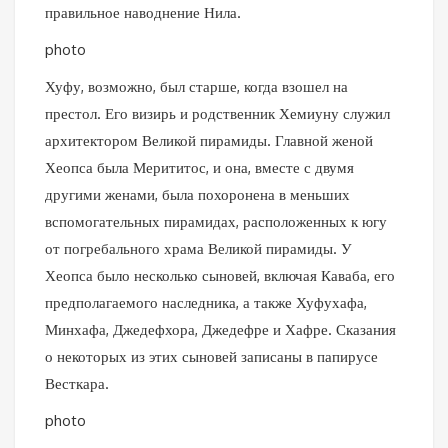
правильное наводнение Нила.
photo
Хуфу, возможно, был старше, когда взошел на
престол. Его визирь и родственник Хемиуну служил
архитектором Великой пирамиды. Главной женой
Хеопса была Мерититос, и она, вместе с двумя
другими женами, была похоронена в меньших
вспомогательных пирамидах, расположенных к югу
от погребального храма Великой пирамиды. У
Хеопса было несколько сыновей, включая Каваба, его
предполагаемого наследника, а также Хуфухафа,
Минхафа, Джедефхора, Джедефре и Хафре. Сказания
о некоторых из этих сыновей записаны в папирусе
Весткара.
photo