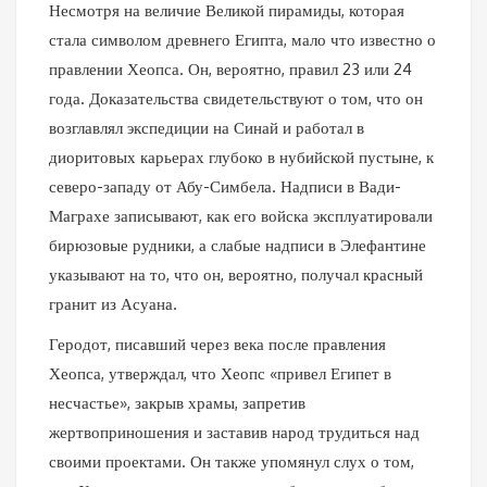
Несмотря на величие Великой пирамиды, которая
стала символом древнего Египта, мало что известно о
правлении Хеопса. Он, вероятно, правил 23 или 24
года. Доказательства свидетельствуют о том, что он
возглавлял экспедиции на Синай и работал в
диоритовых карьерах глубоко в нубийской пустыне, к
северо-западу от Абу-Симбела. Надписи в Вади-
Маграхе записывают, как его войска эксплуатировали
бирюзовые рудники, а слабые надписи в Элефантине
указывают на то, что он, вероятно, получал красный
гранит из Асуана.
Геродот, писавший через века после правления
Хеопса, утверждал, что Хеопс «привел Египет в
несчастье», закрыв храмы, запретив
жертвоприношения и заставив народ трудиться над
своими проектами. Он также упомянул слух о том,