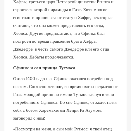
Хафры, третьего царя Четвертой династии Египта и
строителя второй пирамиды в Гизе. Хотя многие
египтологи приписывают статую Хафре, некоторые
считают, что она может представлять его отца,
Хеопса. Другие предполагают, что Сфинкс был
построен во время правления брата Хафры,
Джедефре, в честь самого Джедефре или его отца
Хеопса. Дебаты продолжаются.
Сфинкс и сон принца Тутмоса
Около 1400 г. до н.э. Сфинкс оказался погребен под
песком. Согласно легенде, во время охоты недалеко от
Гизы молодой принц по имени Тутмос заснул в тени
погребенного Сфинкса. Во сне Сфинкс, отождествляя
себя с богом Хоремахетом Хепри Ра Атумом,
заговорил с ним:
«Посмотри на меня, о сын мой Тутмос; я твой отец,