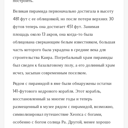
построить.
Великая пирамида первоначально достигала в высоту
481 фут с ее облицовкой, но после потери верхних 30
футов теперь она достигает 451 фут. Занимая
площадь около 13 акров, она когда-то была
облицована сверкающим белым известняком, большая
часть которого была украдена в средние века для
строительства Каира. Погребальный храм пирамиды
был сведен к базальтовому полу, а его долинный храм
исчез, засыпан современным поселком.
Рядом с пирамидой в яме были обнаружены остатки
141-футового кедрового корабля. Этот корабль,
восстановленный за многие годы и теперь
размещенный в музее рядом с пирамидой, возможно,
символизировал путешествие Хеопса с богами,
особенно с богом солнца Ра. Другой, менее хорошо